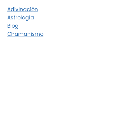
Adivinación
Astrología
Blog
Chamanismo
Deidades
Esoterismo
Eventos cósmicos
Interpretación de los sueños
Ley de Atracción y Manifestación
Magia verde
Magia y Misticismo
Productos esotéricos
Rituales y magia
Símbolos
Tarot