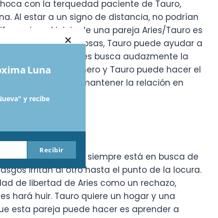
choca con la terquedad paciente de Tauro,
. Al estar a un signo de distancia, no podrían
erencias, el inicio de una pareja Aries/Tauro es
×
Como personas ambiciosas, Tauro puede ayudar a
a soñar en grande. Aries busca audazmente la
róxima Luna
 Aries puede hacer dinero y Tauro puede hacer el
a estabilidad para mantener la relación en
Nueva" y recibe
Recibir
. Aries es impulsivo y siempre está en busca de
gos irritan al otro hasta el punto de la locura.
idad de libertad de Aries como un rechazo,
les hará huir. Tauro quiere un hogar y una
or que esta pareja puede hacer es aprender a