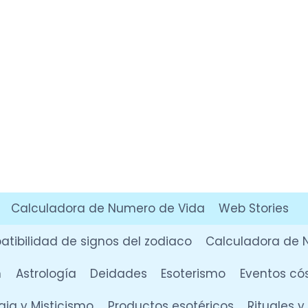
Calculadora de Numero de Vida
Web Stories
tibilidad de signos del zodiaco
Calculadora de 
n
Astrología
Deidades
Esoterismo
Eventos có
ia y Misticismo
Productos esotéricos
Rituales 