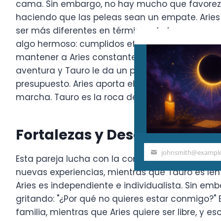
cama. Sin embargo, no hay mucho que favorezc
haciendo que las peleas sean un empate. Aries 
ser más diferentes en términos de temperamento 
algo hermoso: cumplidos efusivos, regalos, co
mantener a Aries constante y con los pies en l
aventura y Tauro le da un plan sólido sobre cóm
presupuesto. Aries aporta el entusiasmo necesa
marcha. Tauro es la roca del vaivén de Aries.
Fortalezas y Desafíos
johnsmith@exampl
Your
Esta pareja lucha con la compatibilidad a vario
email
nuevas experiencias, mientras que Tauro es lent
Aries es independiente e individualista. Sin em
gritando: "¿Por qué no quieres estar conmigo?" 
familia, mientras que Aries quiere ser libre, y 