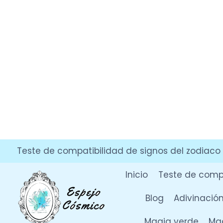
Saltar
Teste de compatibilidad de signos del zodiaco
al
contenido
Inicio
Teste de compa
Blog
Adivinació
Magia verde
Mag