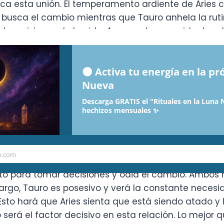
a esta unión. El temperamento ardiente de Aries 
busca el cambio mientras que Tauro anhela la rutina
y visiones de la vida. A pesar de sus evidentes dif
nversaciones vibrantes y una devoción absoluta. 
a tierra, mientras que Aries puede empujar al toro 
🌑 Activa tu energía en la p
o llegar allí, y un hermoso hogar al cual regresar.
Nueva
rio para mantener viva la romance y Tauro brinda l
Descarga GRATIS el "Rituales en la Luna 
hechizos mensuales ✨
e.com
s niveles. Simplemente son dos personas diferentes
o para tomar decisiones y odia el cambio. Ambos ras
bargo, Tauro es posesivo y verá la constante neces
Esto hará que Aries sienta que está siendo atado y 
eso será el factor decisivo en esta relación. Lo mej