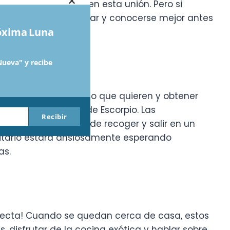
×
nzar rápidamente en esta unión. Pero si
enzo, será desacelerar y conocerse mejor antes
róxima Luna
Nueva" y recibe
sgos para conseguir lo que quieren y obtener
ara nada la manera de Escorpio. Las
Recibir
le cuando se trata de recoger y salir en un
gitario estará ansiosamente esperando
as.
erfecta! Cuando se quedan cerca de casa, estos
disfrutar de la cocina exótica y hablar sobre