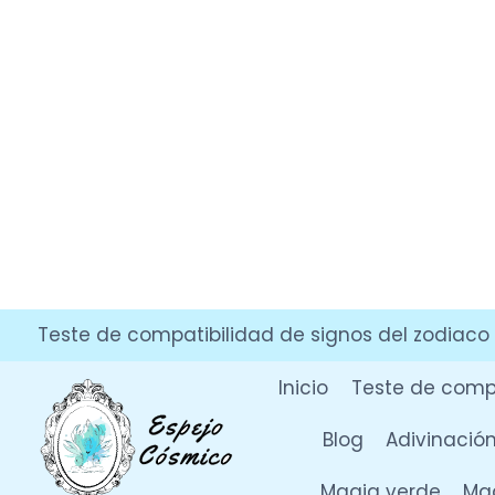
Saltar
Teste de compatibilidad de signos del zodiaco
al
contenido
Inicio
Teste de compa
Blog
Adivinació
Magia verde
Mag