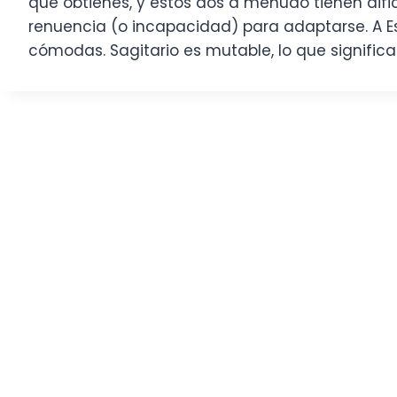
que obtienes, y estos dos a menudo tienen dificu
renuencia (o incapacidad) para adaptarse. A Es
cómodas. Sagitario es mutable, lo que signific