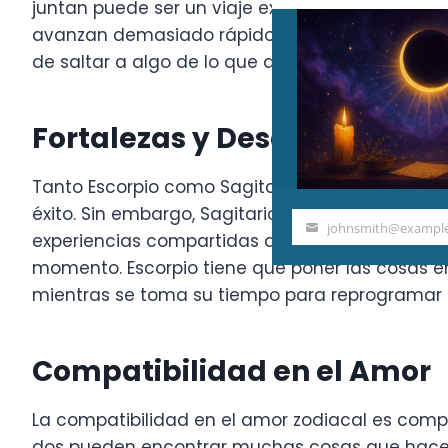
juntan puede ser un viaje extremadamente acc
avanzan demasiado rápido, inevitablemente hab
de saltar a algo de lo que ambos puedan arrepe
Fortalezas y Desafíos
Tanto Escorpio como Sagitario ven
el mundo
co
éxito. Sin embargo, Sagitario es mucho más impu
johnsmith@exampl
Your
experiencias compartidas definitivamente puede
email
momento. Escorpio tiene que poner las cosas e
mientras se toma su tiempo para reprogramar ci
Compatibilidad en el Amor
La compatibilidad en el amor zodiacal es compl
dos pueden encontrar muchas cosas que hacer ju