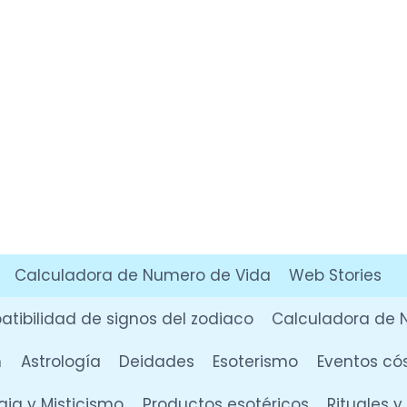
Calculadora de Numero de Vida
Web Stories
tibilidad de signos del zodiaco
Calculadora de 
n
Astrología
Deidades
Esoterismo
Eventos có
ia y Misticismo
Productos esotéricos
Rituales 