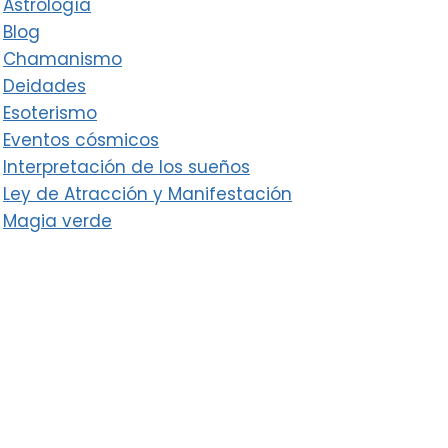
Astrología
Blog
Chamanismo
Deidades
Esoterismo
Eventos cósmicos
Interpretación de los sueños
Ley de Atracción y Manifestación
Magia verde
Magia y Misticismo
Productos esotéricos
Rituales y magia
Símbolos
Tarot