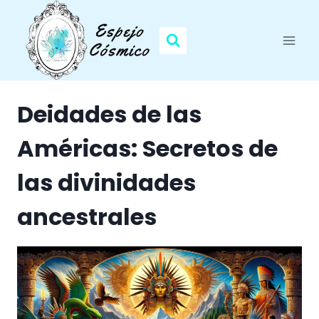
Saltar
al
contenido
Deidades de las
Américas: Secretos de
las divinidades
ancestrales