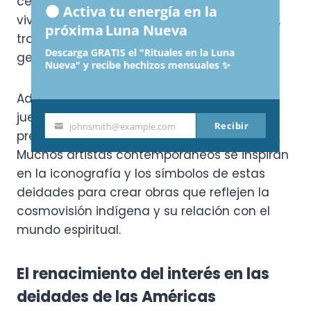
celebraciones son una forma de mantener
🌑 Activa tu energía en la
vivas las creencias y prácticas ancestrales,
próxima Luna Nueva
transmitiéndolas de generación en
Descarga GRATIS el "Rituales en la Luna
generación.
Nueva" y recibe hechizos mensuales ✨
Además, el arte y la artesanía también
juegan un papel importante en la
Recibir
johnsmith@example.com
Your
preservación de los dioses de las Américas.
email
Muchos artistas contemporáneos se inspiran
en la iconografía y los símbolos de estas
deidades para crear obras que reflejen la
cosmovisión indígena y su relación con el
mundo espiritual.
El renacimiento del interés en las
deidades de las Américas