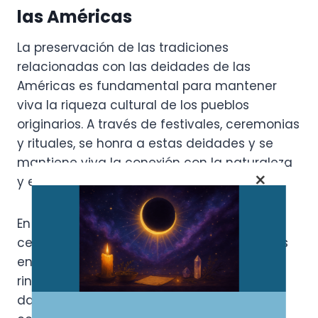
las Américas
La preservación de las tradiciones
relacionadas con las deidades de las
Américas es fundamental para mantener
viva la riqueza cultural de los pueblos
originarios. A través de festivales, ceremonias
y rituales, se honra a estas deidades y se
mantiene viva la conexión con la naturaleza
×
y el mundo espiritual.
En muchos países de América Latina, se
celebran festividades que tienen sus raíces
en las tradiciones prehispánicas, donde se
rinde culto a las deidades a través de
danzas, ofrendas y procesiones. Estas