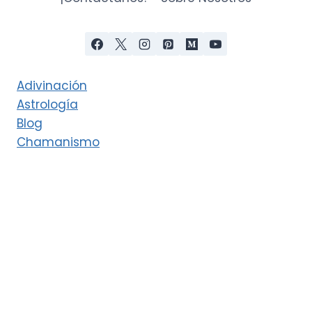
Adivinación
Astrología
Blog
Chamanismo
Deidades
Esoterismo
Eventos cósmicos
Interpretación de los sueños
Ley de Atracción y Manifestación
Magia verde
Magia y Misticismo
Productos esotéricos
Rituales y magia