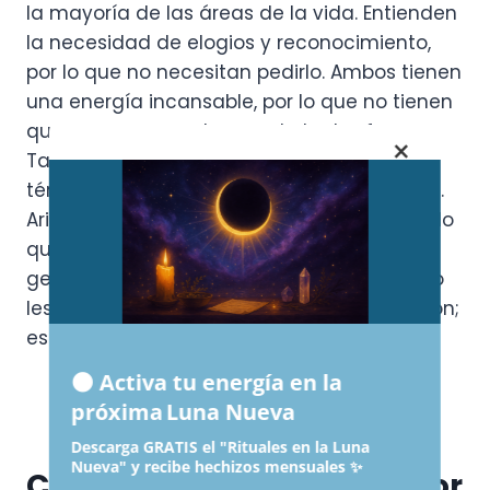
la mayoría de las áreas de la vida. Entienden
la necesidad de elogios y reconocimiento,
por lo que no necesitan pedirlo. Ambos tienen
una energía incansable, por lo que no tienen
que preocuparse de que el otro los frene.
×
También están bien emparejados en
términos de temperamento y personalidad.
Aries es apasionado y seguro de sí mismo, lo
que complementa la naturaleza alegre y
generosa de Leo. Como signos de fuego, no
les importa un poco de calor en una relación;
es lo que la mantiene picante.
🌑 Activa tu energía en la
próxima Luna Nueva
Descarga GRATIS el "Rituales en la Luna
Nueva" y recibe hechizos mensuales ✨
Compatibilidad en el Amor