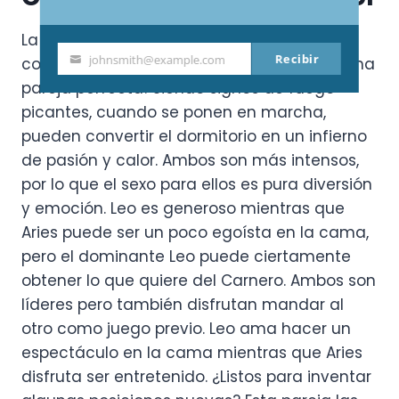
La compatibilidad amorosa zodiacal es
Recibir
johnsmith@example.com
compleja... ¡Descubre si tú y tu pareja son una
Your
pareja perfecta! Siendo signos de fuego
email
picantes, cuando se ponen en marcha,
pueden convertir el dormitorio en un infierno
de pasión y calor. Ambos son más intensos,
por lo que el sexo para ellos es pura diversión
y emoción. Leo es generoso mientras que
Aries puede ser un poco egoísta en la cama,
pero el dominante Leo puede ciertamente
obtener lo que quiere del Carnero. Ambos son
líderes pero también disfrutan mandar al
otro como juego previo. Leo ama hacer un
espectáculo en la cama mientras que Aries
disfruta ser entretenido. ¿Listos para inventar