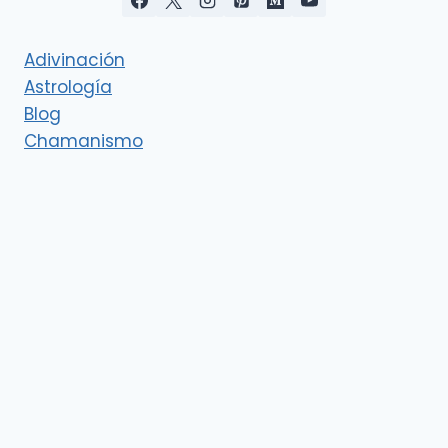
Adivinación
Astrología
Blog
Chamanismo
Deidades
Esoterismo
Eventos cósmicos
Interpretación de los sueños
Ley de Atracción y Manifestación
Magia verde
Magia y Misticismo
Productos esotéricos
Rituales y magia
Símbolos
Tarot