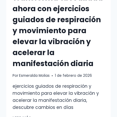
MANIFESTACIÓN
ahora con ejercicios
PARA
ALINEAR
guiados de respiración
CUERPO
Y
y movimiento para
MENTE
Y
elevar la vibración y
ATRAER
BIENESTAR
acelerar la
DESDE
HOY
manifestación diaria
Por
Esmeralda Molias
1 de febrero de 2026
ejercicios guiados de respiración y
movimiento para elevar la vibración y
acelerar la manifestación diaria,
descubre cambios en días