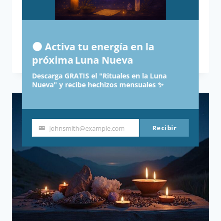
guía práctica de audios y
visualizaciones profundas, descubre
métodos fáciles para ver cambios
🌑 Activa tu energía en la
POTENCIAR
LEER MÁS
próxima Luna Nueva
MANIFESTACIONES
Descarga GRATIS el "Rituales en la Luna
CON
Nueva" y recibe hechizos mensuales ✨
FRECUENCIAS
BINAURALES
Y
ONDAS
Recibir
ALFA
johnsmith@example.com
Your
GUÍA
email
PRÁCTICA
DE
AUDIOS
Y
VISUALIZACIONES
PROFUNDAS
PARA