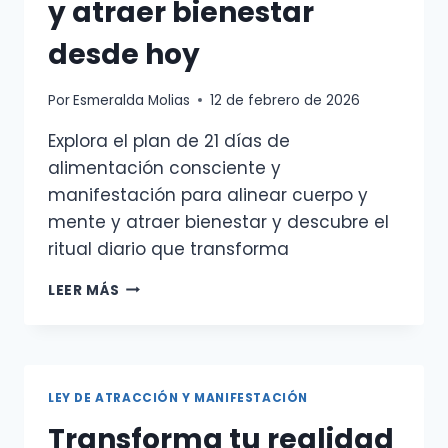
y atraer bienestar
desde hoy
Por
Esmeralda Molias
12 de febrero de 2026
Explora el plan de 21 días de
alimentación consciente y
manifestación para alinear cuerpo y
mente y atraer bienestar y descubre el
ritual diario que transforma
PLAN
LEER MÁS
DE
VEINTIÚN
DÍAS
DE
ALIMENTACIÓN
LEY DE ATRACCIÓN Y MANIFESTACIÓN
CONSCIENTE
Transforma tu realidad
Y