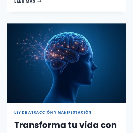
TRANSFORMA
LEER MÁS
TU
REALIDAD
AHORA
CON
EJERCICIOS
GUIADOS
DE
RESPIRACIÓN
Y
MOVIMIENTO
PARA
ELEVAR
LA
VIBRACIÓN
Y
ACELERAR
LA
LEY DE ATRACCIÓN Y MANIFESTACIÓN
MANIFESTACIÓN
DIARIA
Transforma tu vida con