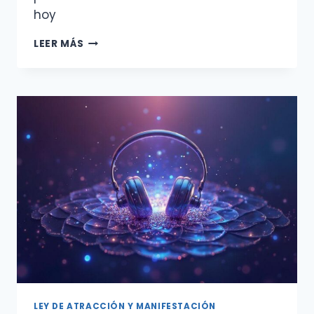
hoy
CÓMO
LEER MÁS
MANIFESTAR
CAMBIO
DE
HÁBITOS
CON
ESCRITURA
TERAPÉUTICA
Y
CONTRATOS
DE
INTENCIÓN
MÉTODO
DIARIO
PARA
DEJAR
PATRONES
LIMITANTES
LEY DE ATRACCIÓN Y MANIFESTACIÓN
Y