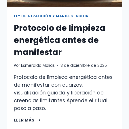
DE
GRATITUD
LEY DE ATRACCIÓN Y MANIFESTACIÓN
NOCTURNOS
Y
Protocolo de limpieza
RESULTADOS
REALES
energética antes de
manifestar
Por
Esmeralda Molias
3 de diciembre de 2025
Protocolo de limpieza energética antes
de manifestar con cuarzos,
visualización guiada y liberación de
creencias limitantes Aprende el ritual
paso a paso.
PROTOCOLO
LEER MÁS
DE