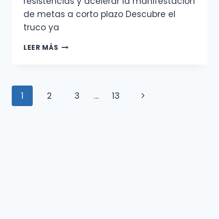
resistencias y acelerar la manifestación
de metas a corto plazo Descubre el
truco ya
PROTOCOLO
LEER MÁS
DE
TAPPING
INTEGRADO
PARA
Navegación
1
2
3
…
13
Siguiente
MANIFESTAR
RÁPIDO
de
página
página