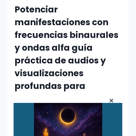
LOGRAR
Potenciar
RESULTADOS
REALES
manifestaciones con
frecuencias binaurales
y ondas alfa guía
práctica de audios y
visualizaciones
profundas para
manifestar más rápido
×
Por
Esmeralda Molias
2 de enero de 2026
Potenciar manifestaciones con
frecuencias binaurales y ondas alfa: