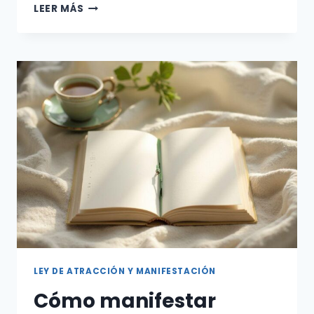
TRANSFORMA
LEER MÁS
TU
VIDA
CON
TÉCNICAS
DE
MANIFESTACIÓN
BASADAS
EN
NEUROCIENCIA
PARA
REPROGRAMAR
HÁBITOS
Y
ATRAER
RESULTADOS
RÁPIDOS
LEY DE ATRACCIÓN Y MANIFESTACIÓN
Cómo manifestar