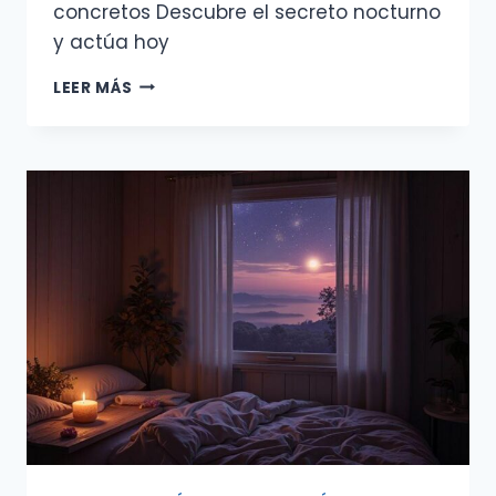
concretos Descubre el secreto nocturno
y actúa hoy
MANIFESTACIÓN
LEER MÁS
CON
FASES
DE
LA
LUNA
RITUALES
NOCTURNOS
PASO
A
PASO
PARA
ATRAER
ABUNDANCIA
Y
LOGRAR
OBJETIVOS
CONCRETOS