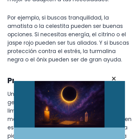
Por ejemplo, si buscas tranquilidad, la
amatista o la celestita pueden ser buenas
opciones. Si necesitas energía, el citrino o el
jaspe rojo pueden ser tus aliados. Y si buscas
protección contra el estrés, la turmalina
negra o el ónix pueden ser de gran ayuda.
×
Programación y limpieza
Una vez que hayas elegido tus cristales y
gemas, es importante programarlos y
limpiarlos para que puedan trabajar de
manera óptima. La programación consiste en
establecer una intención o propósito para la
piedra, mientras que la limpieza se encarga