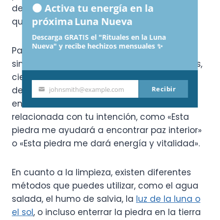
🌑 Activa tu energía en la
de eliminar cualquier energía no deseada
próxima Luna Nueva
que la piedra pueda haber absorbido.
Descarga GRATIS el "Rituales en la Luna
Nueva" y recibe hechizos mensuales ✨
Para programar un cristal o gema,
simplemente sostén la piedra en tus manos,
cierra los ojos y
visualiza
la energía que
Recibir
deseas que la piedra emane. Puedes decir
johnsmith@example.com
Your
en voz alta o en tu mente una afirmación
email
relacionada con tu intención, como «Esta
piedra me ayudará a encontrar paz interior»
o «Esta piedra me dará energía y vitalidad».
En cuanto a la limpieza, existen diferentes
métodos que puedes utilizar, como el agua
salada, el humo de salvia, la
luz de la luna o
el sol
, o incluso enterrar la piedra en la tierra