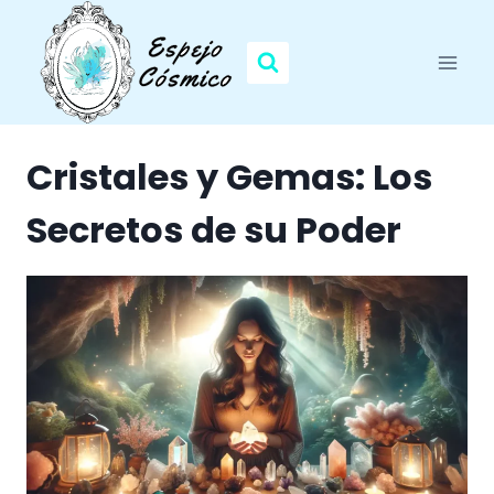
Saltar
al
contenido
Cristales y Gemas: Los
Secretos de su Poder