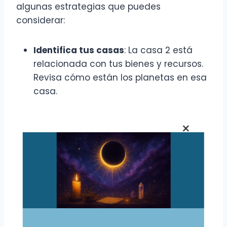
algunas estrategias que puedes
considerar:
Identifica tus casas
: La casa 2 está
relacionada con tus bienes y recursos.
Revisa cómo están los planetas en esa
casa.
Aprovecha los tránsitos
: Cuando
×
Júpiter transita por tu casa 2, es un
buen momento para invertir.
Consulta a los astros
: Si tienes dudas,
un astrólogo puede ayudarte a
interpretar tu carta.