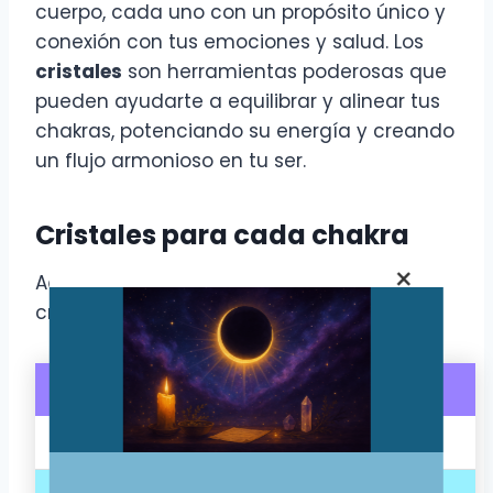
cuerpo, cada uno con un propósito único y
conexión con tus emociones y salud. Los
cristales
son herramientas poderosas que
pueden ayudarte a equilibrar y alinear tus
chakras, potenciando su energía y creando
un flujo armonioso en tu ser.
Cristales para cada chakra
×
Aquí tienes una tabla que muestra qué
cristal se asocia con cada chakra:
Chakra
Color
Cristal
Raíz
Rojo
Jaspe Rojo