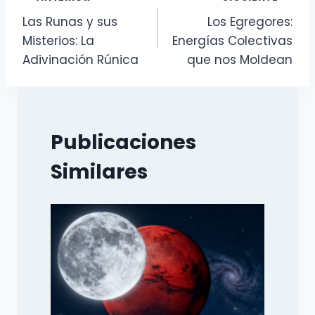
Navegación
Las Runas y sus
Los Egregores:
de
Misterios: La
Energías Colectivas
entradas
Adivinación Rúnica
que nos Moldean
Publicaciones
Similares