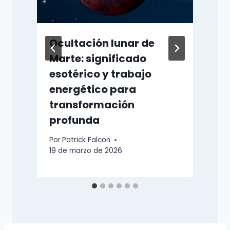
Ocultación lunar de
Marte: significado
esotérico y trabajo
energético para
transformación
P
profunda
1
Por
Patrick Falcon
19 de marzo de 2026