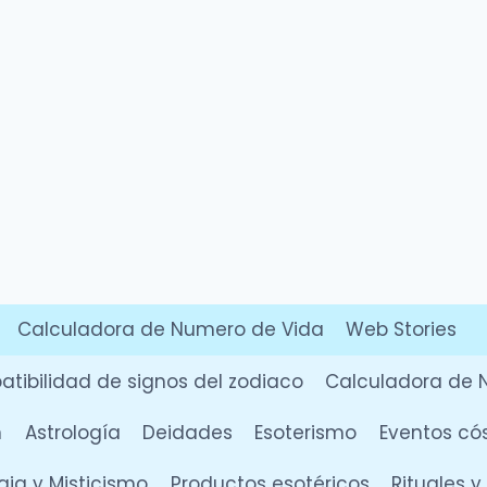
Calculadora de Numero de Vida
Web Stories
tibilidad de signos del zodiaco
Calculadora de 
n
Astrología
Deidades
Esoterismo
Eventos có
ia y Misticismo
Productos esotéricos
Rituales 