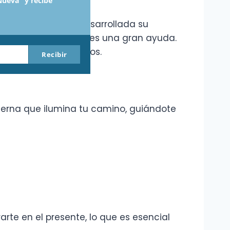
Nueva" y recibe
os que tienen más desarrollada su
magia en tu día a día es una gran ayuda.
stros mejores consejos.
Recibir
nterna que ilumina tu camino, guiándote
rte en el presente, lo que es esencial