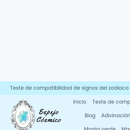
Saltar
Teste de compatibilidad de signos del zodiaco
al
contenido
Inicio
Teste de compa
Blog
Adivinació
Magia verde
Mag