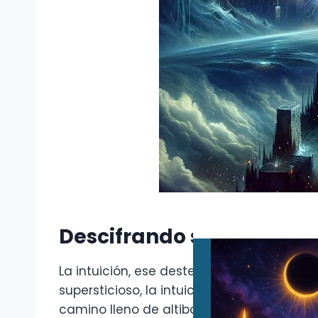
Descifrando su Misterio d
La intuición, ese destello de conocimien
supersticioso, la intuición es una herrami
camino lleno de altibajos.