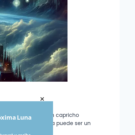
×
 sentido». Más que un capricho
róxima Luna
ción y confiar en ella puede ser un