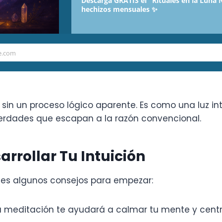
Descarga GRATIS el "Rituales en la Luna 
hechizos mensuales ✨
 diferenciar la intuición de sus sentimientos y otr
ues desarrollar tu intuición y poder incorporar su 
puedas desarrollar tu intuición con algunos de nue
e.com
 sin un proceso lógico aparente. Es como una luz i
erdades que escapan a la razón convencional.
arrollar Tu Intuición
ienes algunos consejos para empezar:
La meditación te ayudará a calmar tu mente y centra