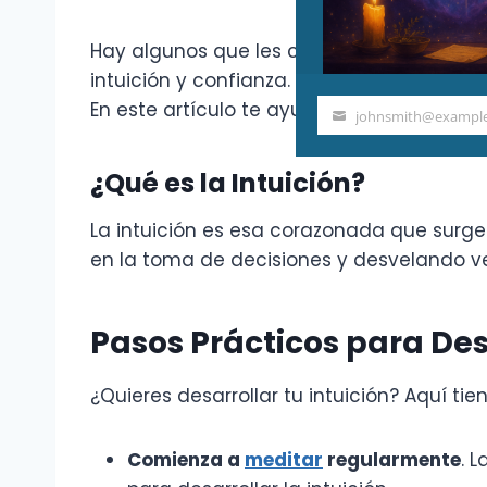
Hay algunos que les cuesta más trabajo el
intuición y confianza. Pero cuando consig
En este artículo te ayudaremos para que 
johnsmith@exampl
Your
email
¿Qué es la Intuición?
La intuición es esa corazonada que surge
en la toma de decisiones y desvelando v
Pasos Prácticos para Des
¿Quieres desarrollar tu intuición? Aquí t
Comienza a
meditar
regularmente
. 