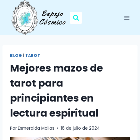
Saltar
al
contenido
BLOG
|
TAROT
Mejores mazos de
tarot para
principiantes en
lectura espiritual
Por
Esmeralda Molias
16 de julio de 2024