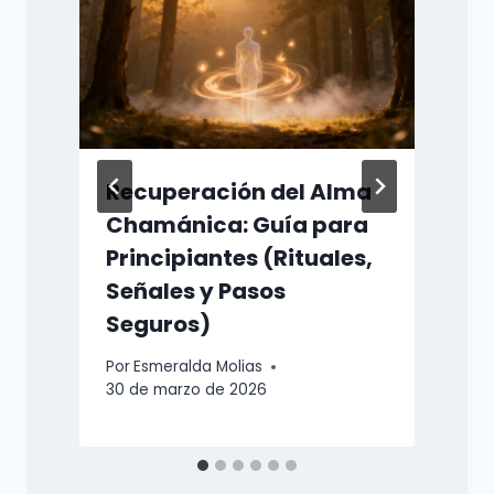
Recuperación del Alma
Chamánica: Guía para
Principiantes (Rituales,
P
Señales y Pasos
2
e
Seguros)
Por
Esmeralda Molias
30 de marzo de 2026