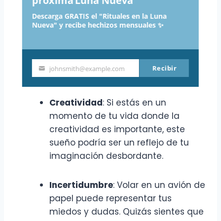
próxima Luna Nueva
Deseo de libertad
: Tal vez sientas
Descarga GRATIS el "Rituales en la Luna
que necesitas un cambio en tu
Nueva" y recibe hechizos mensuales ✨
vida. Volar en un avión de papel
puede simbolizar tu anhelo de
escapar de las responsabilidades
Recibir
johnsmith@example.com
diarias.
Your
email
Creatividad
: Si estás en un
momento de tu vida donde la
creatividad es importante, este
sueño podría ser un reflejo de tu
imaginación desbordante.
Incertidumbre
: Volar en un avión de
papel puede representar tus
miedos y dudas. Quizás sientes que