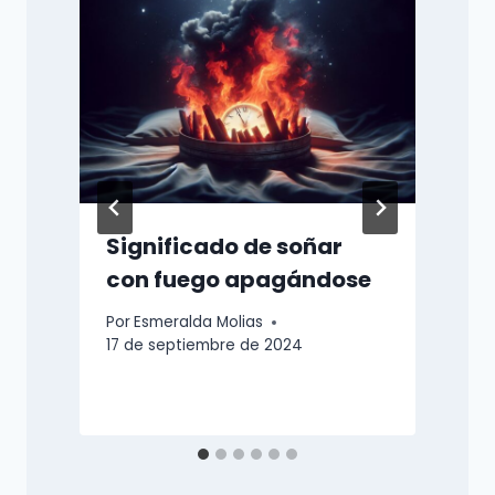
Significado de soñar
con fuego apagándose
Por
Esmeralda Molias
17 de septiembre de 2024
P
2