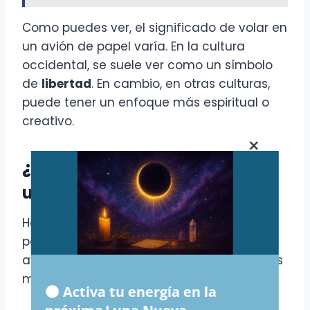
Como puedes ver, el significado de volar en
un avión de papel varía. En la cultura
occidental, se suele ver como un símbolo
de
libertad
. En cambio, en otras culturas,
puede tener un enfoque más espiritual o
creativo.
×
¿Por qué sueñas con volar en
un avión de papel?
Hay varias razones por las que tu mente
podría llevarte a soñar con volar en un
avión de papel. Aquí te dejo algunas de las
más comunes:
🌑 Activa tu energía en la