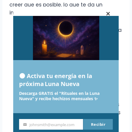
creer que es posible, lo que te da un
×
impulso adicional.
Crea escenarios positivos
: Imagina
diferentes situaciones en las que
alcanzas el éxito.
Repite afirmaciones positivas
:
Refuerza tu confianza con frases
🌑 Activa tu energía en la
como «Soy capaz de lograr mis
próxima Luna Nueva
metas».
Descarga GRATIS el "Rituales en la Luna
Nueva" y recibe hechizos mensuales ✨
Visualiza los detalles
: Cuanto más
detallada sea tu visualización, más
real se sentirá.
Recibir
johnsmith@example.com
Your