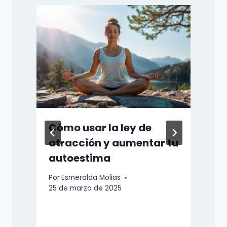
Cómo usar la ley de
atracción y aumentar tu
autoestima
Por
Esmeralda Molias
P
25 de marzo de 2025
1