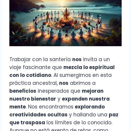
Trabajar con la santería
nos
invita a un
viaje fascinante que
mezcla lo espiritual
con lo cotidiano
. Al sumergirnos en esta
práctica ancestral,
nos
abrimos a
beneficios
inesperados que
mejoran
nuestro bienestar
y
expanden nuestra
mente
. Nos encontramos
explorando
creatividades ocultas
y hallando una
paz
que traspasa
los límites de lo conocido.
Aunque no está exento de retos, como