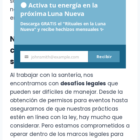
sociales, trabajamos para cambiar la
🌑 Activa tu energía en la
narrativa y construir puentes de
próxima Luna Nueva
entendimiento.
Descarga GRATIS el "Rituales en la Luna
Nueva" y recibe hechizos mensuales ✨
Navegando por las
complejidades legales de la
Recibir
johnsmith@example.com
santería
Your
email
Al trabajar con la santería, nos
encontramos con
desafíos legales
que
pueden ser difíciles de manejar. Desde la
obtención de permisos para eventos hasta
asegurarnos de que nuestras prácticas
estén en línea con la ley, hay mucho que
considerar. Pero estamos comprometidos a
operar dentro de los marcos legales para