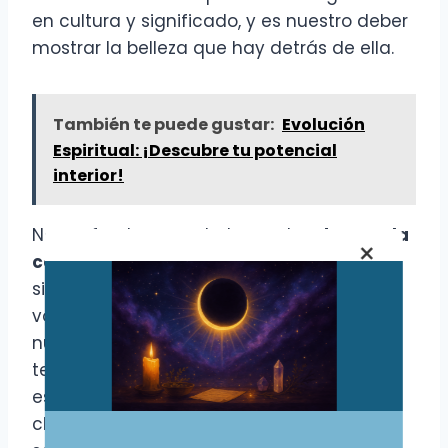
en cultura y significado, y es nuestro deber
mostrar la belleza que hay detrás de ella.
También te puede gustar:
Evolución
Espiritual: ¡Descubre tu potencial
interior!
Nos enfrentamos a la tarea de
educar a la
×
comunidad
sobre lo que realmente
significa la santería. Usamos nuestras
voces y acciones para demostrar que
nuestras prácticas no son algo de qué
temer, sino una forma de conexión
espiritual que merece respeto. A través de
charlas, talleres y presencia en redes