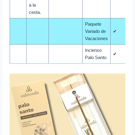
a la
cesta.
Paquete
Variado de
✔
Vacaciones
Incienso
✔
Palo Santo