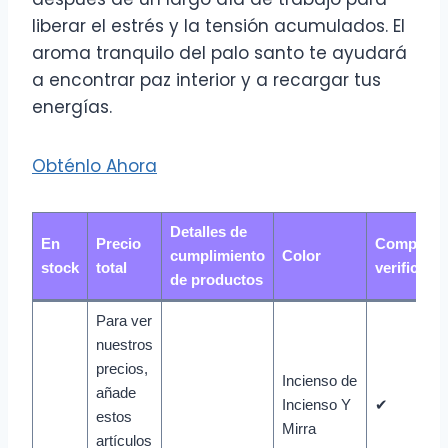
liberar el estrés y la tensión acumulados. El
aroma tranquilo del palo santo te ayudará
a encontrar paz interior y a recargar tus
energías.
Obténlo Ahora
Detalles de
En
Precio
Compra
cumplimiento
Color
stock
total
verificada
de productos
Para ver
nuestros
precios,
Incienso de
añade
Incienso Y
✔
estos
Mirra
artículos