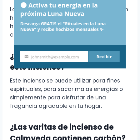
🌑 Activa tu energía en la
Las varitas de incienso de Calmveda están
próxima Luna Nueva
hechas de flores recicladas, lo que las
Descarga GRATIS el "Rituales en la Luna
hace una opción sostenible y respetuosa
Nueva" y recibe hechizos mensuales ✨
con el medio ambiente.
¿Para qué se puede utilizar
Recibir
johnsmith@example.com
Your
este incienso?
email
Este incienso se puede utilizar para fines
espirituales, para sacar malas energías o
simplemente para disfrutar de una
fragancia agradable en tu hogar.
¿Las varitas de incienso de
Calmveda contienen carbón?