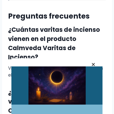
Preguntas frecuentes
¿Cuántas varitas de incienso
vienen en el producto
Calmveda Varitas de
Incienso?
×
Viene un total de 80 varitas de incienso en
el producto Calmveda Varitas de Incienso.
¿De qué están hechas las
varitas de incienso de
Calmveda?