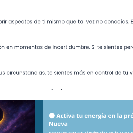
brir aspectos de ti mismo que tal vez no conocías. 
ón en momentos de incertidumbre. Si te sientes per
tus circunstancias, te sientes más en control de tu v
ón y autoconocimiento
tán
estrechamente relacionados
. Cuando utilizas t
ia para el autoconocimiento
, puedes descubrir pat
🌑 Activa tu energía en la p
uedes hacer para mejorar.
Nueva