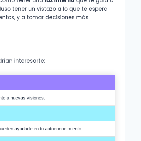
s como tener una
luz interna
que te guía a
luso tener un vistazo a lo que te espera
entos, y a tomar decisiones más
ían interesarte:
ente a nuevas visiones.
ueden ayudarte en tu autoconocimiento.