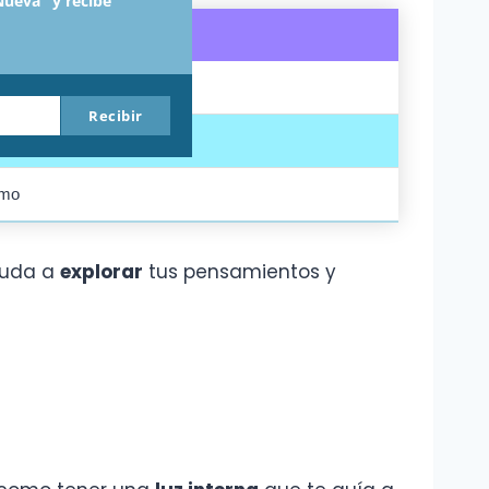
Nueva" y recibe
crecimiento
Recibir
toanálisis
smo
ayuda a
explorar
tus pensamientos y