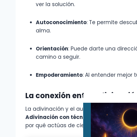
ver la solución.
Autoconocimiento
: Te permite descu
alma.
Orientación
: Puede darte una direcci
camino a seguir.
Empoderamiento
: Al entender mejor 
La conexión entre Adivinaci
La adivinación y el autoconocimiento es
Adivinación con técnicas de clarividenc
por qué actúas de cierta manera y qué p