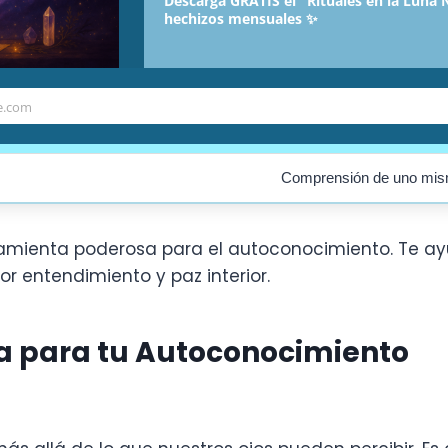
Descarga GRATIS el "Rituales en la Luna 
hechizos mensuales ✨
Autoconocimiento
cultas
Conocimiento personal y 
e.com
ología
Reflexión, meditación, au
Comprensión de uno mi
erramienta poderosa para el autoconocimiento. Te 
r entendimiento y paz interior.
ia para tu Autoconocimiento