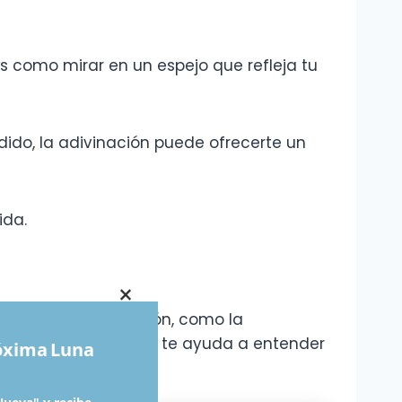
Es como mirar en un espejo que refleja tu
dido, la adivinación puede ofrecerte un
ida.
×
écnicas de adivinación, como la
rones en tu vida. Esto te ayuda a entender
róxima Luna