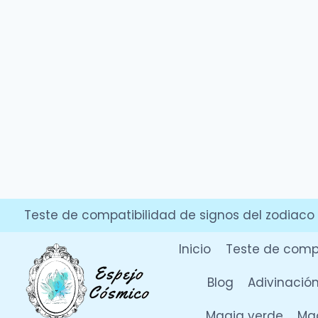
Saltar
Teste de compatibilidad de signos del zodiaco
al
contenido
Inicio
Teste de compa
Blog
Adivinació
Magia verde
Mag