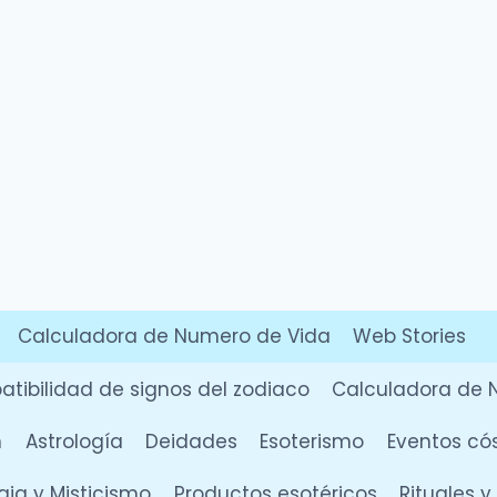
Calculadora de Numero de Vida
Web Stories
tibilidad de signos del zodiaco
Calculadora de 
n
Astrología
Deidades
Esoterismo
Eventos có
ia y Misticismo
Productos esotéricos
Rituales 