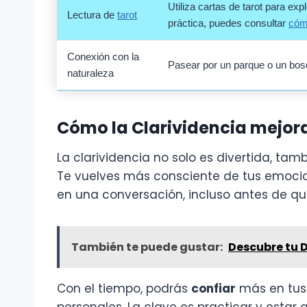
Utiliza cartas de tarot para e
Lectura de
tarot
práctica, puedes consultar
cómo
Conexión con la
Pasear por un parque o un bos
naturaleza
Cómo la Clarividencia mejora
La clarividencia no solo es divertida, tam
Te vuelves más consciente de tus emocione
en una conversación, incluso antes de que 
También te puede gustar:
Descubre tu 
Con el tiempo, podrás
confiar
más en tus i