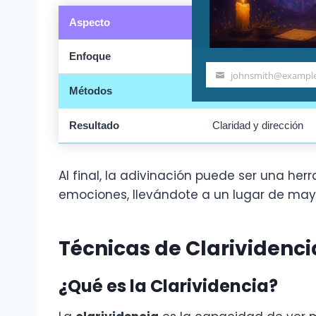
Aspecto
Adivinación
Enfoque
Futuro y situaciones o
johnsmith@exampl
Your
Métodos
Cartas, cristales, astr
email
Resultado
Claridad y dirección
Al final, la adivinación puede ser una h
emociones, llevándote a un lugar de mayo
Técnicas de Clarividenc
¿Qué es la Clarividencia?