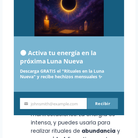
deseas lograr.
Luna Creciente
: A medida que la
luna crece, también lo hacen tus
oportunidades. Este es un buen
momento para
nutrir
tus
🌑 Activa tu energía en la
intenciones y trabajar en su
próxima Luna Nueva
desarrollo. Puedes hacer rituales
que te ayuden a atraer lo que
Descarga GRATIS el "Rituales en la Luna
Nueva" y recibe hechizos mensuales ✨
deseas.
Luna Llena
: Este es el momento de
Recibir
johnsmith@example.com
celebrar
tus logros y
Your
manifestaciones. La energía es
email
intensa, y puedes usarla para
realizar rituales de
abundancia
y