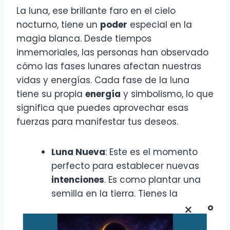
La luna, ese brillante faro en el cielo
nocturno, tiene un
poder
especial en la
magia blanca. Desde tiempos
inmemoriales, las personas han observado
cómo las fases lunares afectan nuestras
vidas y energías. Cada fase de la luna
tiene su propia
energía
y simbolismo, lo que
significa que puedes aprovechar esas
fuerzas para manifestar tus deseos.
Luna Nueva
: Este es el momento
perfecto para establecer nuevas
intenciones
. Es como plantar una
semilla en la tierra. Tienes la
×
oportunidad de
comenzar de nuevo
y enfocarte en lo que realmente