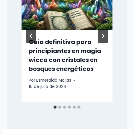
o
Guía definitiva para
principiantes en magia
wicca con cristales en
bosques energéticos
P
5
Por
Esmeralda Molias
16 de julio de 2024