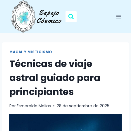
Saltar
al
contenido
MAGIA Y MISTICISMO
Técnicas de viaje
astral guiado para
principiantes
Por
Esmeralda Molias
28 de septiembre de 2025