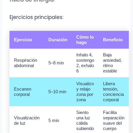
Ejercicios principales:
Cómo lo
Ejercicio
Duración
Beneficio
hago
Inhalo 4,
Baja
Respiración
sostengo
ansiedad,
5–8 min
abdominal
2, exhalo
ritmo
6
estable
Visualizo
Libera
Escaneo
y relajo
tensión,
5–10 min
corporal
zona por
conciencia
zona
corporal
Siento
Facilita
Visualización
una luz
separación
5 min
de luz
cálida
suave del
subiendo
cuerpo