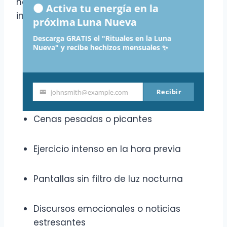
notificaciones y dejo conversaciones
🌑 Activa tu energía en la
intensas para otro momento.
próxima Luna Nueva
Descarga GRATIS el "Rituales en la Luna
Cafeína y bebidas estimulantes horas
Nueva" y recibe hechizos mensuales ✨
antes de dormir
Alcohol o drogas recreativas
Recibir
johnsmith@example.com
Your
email
Cenas pesadas o picantes
Ejercicio intenso en la hora previa
Pantallas sin filtro de luz nocturna
Discursos emocionales o noticias
estresantes