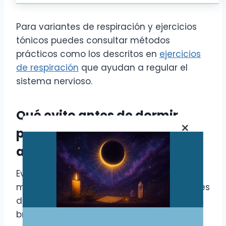
Para variantes de respiración y ejercicios
tónicos puedes consultar métodos
prácticos como los descritos en
ejercicios
de respiración
que ayudan a regular el
sistema nervioso.
Qué evito antes de dormir
×
para facilitar la proyección
astral
Evito cafeína y alcohol en la tarde, cenas
muy pesadas y ejercicio intenso justo antes
de acostarme. También reduzco pantallas
brillantes y discusiones fuertes; apago